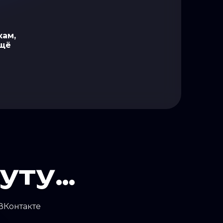
кам,
ещё
нуту…
ВКонтакте