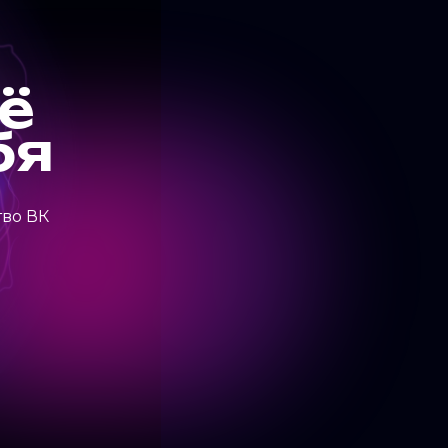
ё
бя
тво ВК