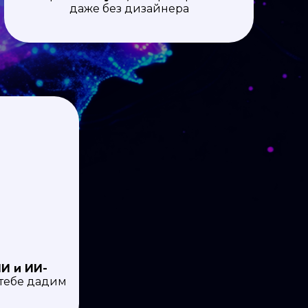
даже без дизайнера
И и ИИ-
тебе дадим