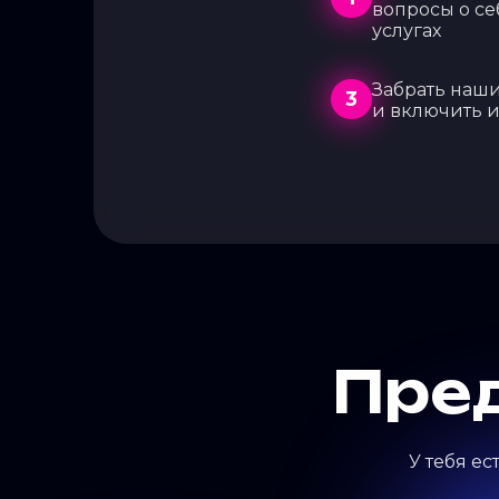
вопросы о се
услугах
Забрать наши
3
и включить и
Пред
У тебя е