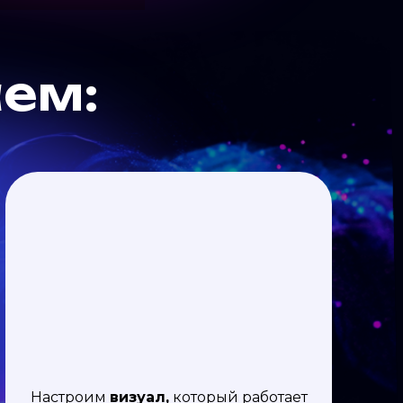
аем:
Настроим
визуал,
который работает