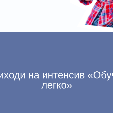
иходи на интенсив «Обу
легко»