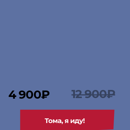
12 900₽
4 900
₽