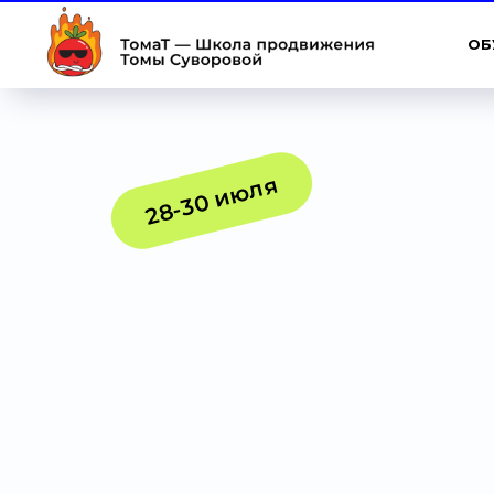
ОБ
28-30 июля
Обучай
легко!
Запусти свой курс или 
без команды и бюджета